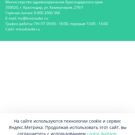
Министерство здравоохранения Краснодарского края
350020, г. Краснодар, ул. Коммунаров, 276/1
Горячая линия: 8 800 2000 366
E-mail: mz@krasnodar.ru
График работы: ПН-ПТ 09:00 - 18:00, перерыв 13:00 - 14:00
Сайт:
minzdravkk.ru
На сайте используются технологии cookie и сервис
Яндекс.Метрика. Продолжая использовать этот сайт, вы
соглашаетесь с использованием
cookie-файлов
.