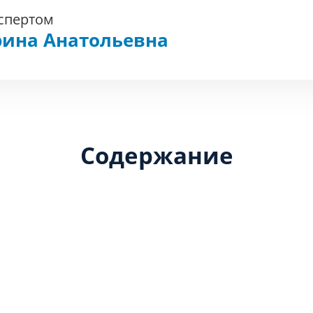
кспертом
рина Анатольевна
Содержание