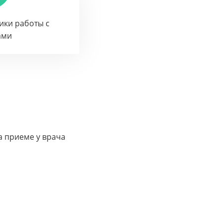
тики работы с
ами