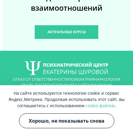
взаимоотношений
АКТУАЛЬНЫЕ КУРСЫ
ОТКАЗ ОТ ОТВЕТСТВЕННОСТИ
ПСИХИАТРИЯ
НАРКОЛОГИЯ
ПРАЙС ЛИСТ
КОНТАКТЫ
КАРТА САЙТА
ЛИЦЕНЗИИ
На сайте используются технологии cookie и сервис
Яндекс.Метрика. Продолжая использовать этот сайт, вы
© 2026 Все права защищены
Политика конфиденциальности
соглашаетесь с использованием
cookie-файлов
.
Согласие на обработку персональных данных
Правовая информация
Хорошо, не показывать снова
Независимая оценка качества оказания